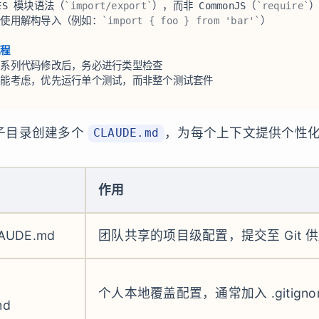
ES 模块语法（
`import/export`
），而非 CommonJS（
`require`
）
能使用解构导入（例如：
`import { foo } from 'bar'`
）  
程  
一系列代码修改后，务必进行类型检查  
性能考虑，优先运行单个测试，而非整个测试套件
子目录创建多个
，为每个上下文提供个性
CLAUDE.md
作用
AUDE.md
团队共享的项目级配置，提交至 Git 
个人本地覆盖配置，通常加入 .gitign
md