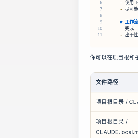
6
-
 使用 
7
-
 尽可
8
9
# 工作流
10
-
 完成
11
-
 出于
你可以在项目根和
文件路径
项目根目录 / CL
项目根目录 /
CLAUDE.local.