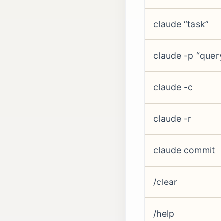
claude “task”
claude -p “quer
claude -c
claude -r
claude commit
/clear
/help