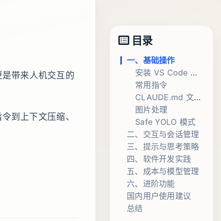
目录
一、基础操作
安装 VS Code 或 Cursor 插件
，更是带来人机交互的
常用指令
CLAUDE.md 文件管理
图片处理
指令到上下文压缩、
Safe YOLO 模式
二、交互与会话管理
三、提示与思考策略
清除聊天上下文
四、软件开发实践
快捷键操作
XML 标签结构化提示
五、成本与模型管理
中断操作
预激活：先学会，再动手
任务拆解
六、进阶功能
恢复历史会话
强制深度思考
理解项目上下文
模型切换
国内用户使用建议
上下文压缩
提供清晰的需求文档
Linux 命令辅助
监控 token 成本
使用 Git worktrees 运行并行 Claude Code 会话
总结
MCP（Model Context Protocol）
代理平台推荐
Happy：Claude Code 移动端客户端
MCP 服务配置
使用优势