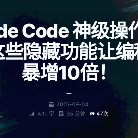
ude Code 神级
这些隐藏功能让编
暴增10倍！
_
2025-09-04
4.1k 字
35 分钟
47
次