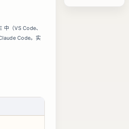
CUI：Claude Code Web UI
主要功能
适用场景
任务完成提示配置
安装和使用
主要功能
注意事项
Claude Code GitHub Action
工作原理
安装和启动
 中（VS Code、
将 Claude 当作用作类 Unix 程序
使用场景
使用方法
自定义命令功能
高级功能
laude Code。实
配置选项
创建自定义命令
使用场景
修复Bug命令示例
使用自定义命令
更多自定义命令示例
命令参数说明
管理自定义命令